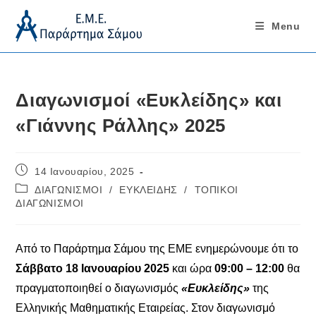
Menu
Skip
to
content
Διαγωνισμοί «Ευκλείδης» και
«Γιάννης Ράλλης» 2025
Post
14 Ιανουαρίου, 2025
published:
Post
ΔΙΑΓΩΝΙΣΜΟΙ
/
ΕΥΚΛΕΙΔΗΣ
/
ΤΟΠΙΚΟΙ
category:
ΔΙΑΓΩΝΙΣΜΟΙ
Από το Παράρτημα Σάμου της ΕΜΕ ενημερώνουμε ότι το
Σάββατο 18 Ιανουαρίου 2025
και ώρα
09:00 – 12:00
θα
πραγματοποιηθεί ο διαγωνισμός
«Ευκλείδης»
της
Ελληνικής Μαθηματικής Εταιρείας. Στον διαγωνισμό