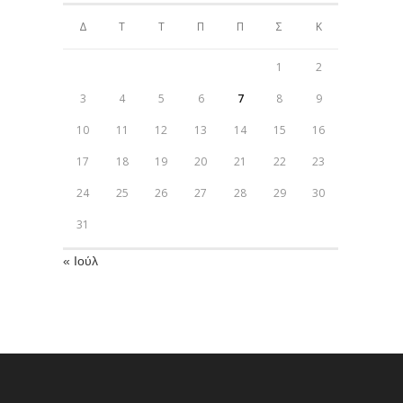
Δ
Τ
Τ
Π
Π
Σ
Κ
1
2
3
4
5
6
7
8
9
10
11
12
13
14
15
16
17
18
19
20
21
22
23
24
25
26
27
28
29
30
31
« Ιούλ