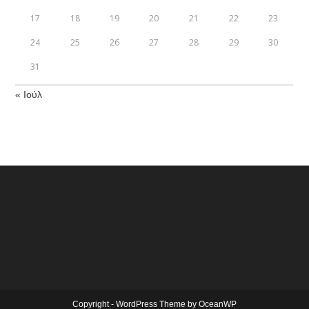
17
18
19
20
21
22
23
24
25
26
27
28
29
30
31
« Ιούλ
Copyright - WordPress Theme by OceanWP