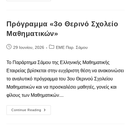
Τύπου
Λήξης
«3ου
Θερινού
Σχολείου
Μαθηματικών»
Πρόγραμμα «3ο Θερινό Σχολείο
Μαθηματικών»
Post
Post
29 Ιουνίου, 2026
ΕΜΕ Παρ. Σάμου
published:
category:
Το Παράρτημα Σάμου της Ελληνικής Μαθηματικής
Εταιρείας βρίσκεται στην ευχάριστη θέση να ανακοινώσει
το αναλυτικό πρόγραμμα του 3ου Θερινού Σχολείου
Μαθηματικών και να προσκαλέσει μαθητές, γονείς και
φίλους των Μαθηματικών…
Πρόγραμμα
Continue Reading
«3ο
Θερινό
Σχολείο
Μαθηματικών»