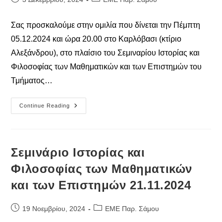
published:
category:
Σας προσκαλούμε στην ομιλία που δίνεται την Πέμπτη
05.12.2024 και ώρα 20.00 στο Καρλόβασι (κτίριο
Αλεξάνδρου), στο πλαίσιο του Σεμιναρίου Ιστορίας και
Φιλοσοφίας των Μαθηματικών και των Επιστημών του
Τμήματος…
Σεμινάριο
Continue Reading
Iστορίας
Και
Φιλοσοφίας
Των
Μαθηματικών
Και
Σεμινάριο Iστορίας και
Των
Επιστημών
Φιλοσοφίας των Μαθηματικών
05.12.2024
και των Επιστημών 21.11.2024
Post
Post
19 Νοεμβρίου, 2024
ΕΜΕ Παρ. Σάμου
published:
category: