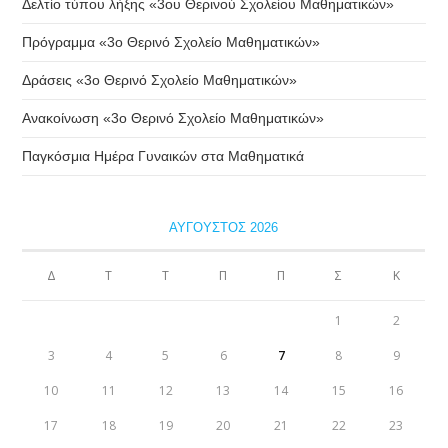
Δελτίο τύπου λήξης «3ου Θερινού Σχολείου Μαθηματικών»
Πρόγραμμα «3ο Θερινό Σχολείο Μαθηματικών»
Δράσεις «3ο Θερινό Σχολείο Μαθηματικών»
Ανακοίνωση «3ο Θερινό Σχολείο Μαθηματικών»
Παγκόσμια Ημέρα Γυναικών στα Μαθηματικά
ΑΎΓΟΥΣΤΟΣ 2026
Δ
Τ
Τ
Π
Π
Σ
Κ
1
2
3
4
5
6
7
8
9
10
11
12
13
14
15
16
17
18
19
20
21
22
23