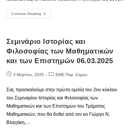
Ανακοίνωση
Continue Reading
Για
Τα
Αποτελέσματα
Της
42ης
Εθνικής
Σεμινάριο Iστορίας και
Μαθηματικής
Ολυμπιάδας
Φιλοσοφίας των Μαθηματικών
«O
ΑΡΧΙΜΗΔΗΣ»
και των Επιστημών 06.03.2025
Post
Post
3 Μαρτίου, 2025
ΕΜΕ Παρ. Σάμου
published:
category:
Σας προσκαλούμε στην πρώτη ομιλία του 2ου κύκλου
του Σεμιναρίου Ιστορίας και Φιλοσοφίας των
Μαθηματικών και των Επιστημών του Τμήματος
Μαθηματικών, που θα δοθεί από τον κο Γιώργο Ν.
Βλαχάκη,…