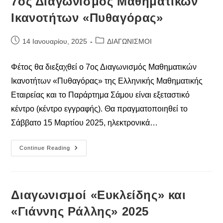
7ος Διαγωνισμός Μαθηματικών
ΕΥΚΛΕΙΔΗΣ”
Ικανοτήτων «Πυθαγόρας»
Post
Post
14 Ιανουαρίου, 2025
ΔΙΑΓΩΝΙΣΜΟΙ
published:
category:
Φέτος θα διεξαχθεί ο 7ος Διαγωνισμός Μαθηματικών
Ικανοτήτων «Πυθαγόρας» της Ελληνικής Μαθηματικής
Εταιρείας και το Παράρτημα Σάμου είναι εξεταστικό
κέντρο (κέντρο εγγραφής). Θα πραγματοποιηθεί το
Σάββατο 15 Μαρτίου 2025, ηλεκτρονικά…
7ος
Continue Reading
Διαγωνισμός
Μαθηματικών
Ικανοτήτων
«Πυθαγόρας»
Διαγωνισμοί «Ευκλείδης» και
«Γιάννης Ράλλης» 2025