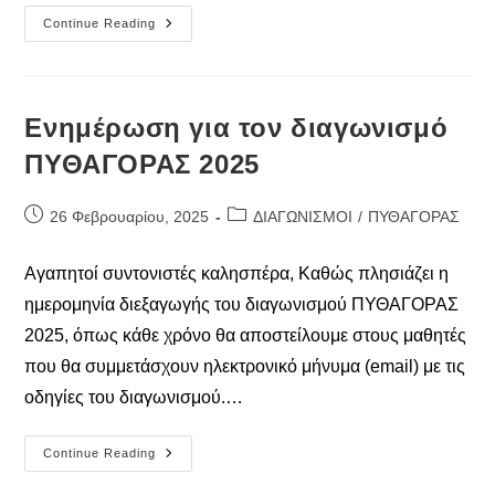
Σεμινάριο
Continue Reading
Iστορίας
Και
Φιλοσοφίας
Των
Μαθηματικών
Και
Ενημέρωση για τον διαγωνισμό
Των
Επιστημών
ΠΥΘΑΓΟΡΑΣ 2025
06.03.2025
Post
Post
26 Φεβρουαρίου, 2025
ΔΙΑΓΩΝΙΣΜΟΙ
/
ΠΥΘΑΓΟΡΑΣ
published:
category:
Αγαπητοί συντονιστές καλησπέρα, Καθώς πλησιάζει η
ημερομηνία διεξαγωγής του διαγωνισμού ΠΥΘΑΓΟΡΑΣ
2025, όπως κάθε χρόνο θα αποστείλουμε στους μαθητές
που θα συμμετάσχουν ηλεκτρονικό μήνυμα (email) με τις
οδηγίες του διαγωνισμού.…
Ενημέρωση
Continue Reading
Για
Τον