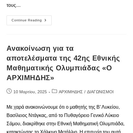
τους…
Ανακοίνωση
Continue Reading
Για
Τους
Διακριθέντες
Σε
Μαθηματικούς
Διαγωνισμούς
Ανακοίνωση για τα
2024-
25
αποτελέσματα της 42ης Εθνικής
Μαθηματικής Ολυμπιάδας «O
ΑΡΧΙΜΗΔΗΣ»
Post
Post
10 Μαρτίου, 2025
ΑΡΧΙΜΗΔΗΣ
/
ΔΙΑΓΩΝΙΣΜΟΙ
published:
category:
Με χαρά ανακοινώνουμε ότι ο μαθητής της Β’ Λυκείου,
Βασίλειος Ντάγκας, από το Πυθαγόρειο Γενικό Λύκειο
Σάμου, διακρίθηκε στην Εθνική Μαθηματική Ολυμπιάδα,
κατακτώντας το Χάλκινο Μετάλλιο. Η επιτυχία του αυτή…