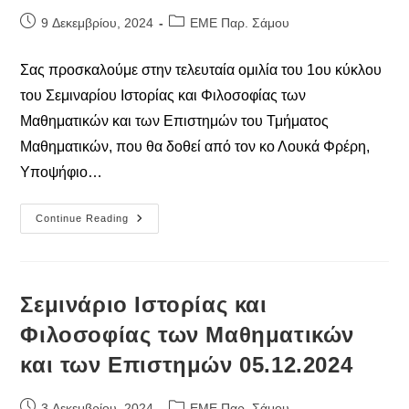
Post
Post
9 Δεκεμβρίου, 2024
ΕΜΕ Παρ. Σάμου
published:
category:
Σας προσκαλούμε στην τελευταία ομιλία του 1ου κύκλου
του Σεμιναρίου Ιστορίας και Φιλοσοφίας των
Μαθηματικών και των Επιστημών του Τμήματος
Μαθηματικών, που θα δοθεί από τον κο Λουκά Φρέρη,
Υποψήφιο…
Σεμινάριο
Continue Reading
Iστορίας
Και
Φιλοσοφίας
Των
Μαθηματικών
Και
Σεμινάριο Iστορίας και
Των
Επιστημών
Φιλοσοφίας των Μαθηματικών
12.12.2024
και των Επιστημών 05.12.2024
Post
Post
3 Δεκεμβρίου, 2024
ΕΜΕ Παρ. Σάμου