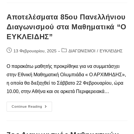
Διαγωνισμό
ΠΥΘΑΓΟΡΑΣ
2025
Αποτελέσματα 85ου Πανελλήνιου
Διαγωνισμού στα Μαθηματικά “Ο
ΕΥΚΛΕΙΔΗΣ”
Post
Post
13 Φεβρουαρίου, 2025
ΔΙΑΓΩΝΙΣΜΟΙ
/
ΕΥΚΛΕΙΔΗΣ
published:
category:
Ο παρακάτω μαθητής προκρίθηκε για να συμμετάσχει
στην Εθνική Μαθηματική Ολυμπιάδα « Ο ΑΡΧΙΜΗΔΗΣ»,
η οποία θα διεξαχθεί το Σάββατο 22 Φεβρουαρίου, ώρα
10.00, στην Αθήνα και σε αρκετά Περιφερειακά…
Αποτελέσματα
Continue Reading
85ου
Πανελλήνιου
Διαγωνισμού
Στα
Μαθηματικά
“Ο