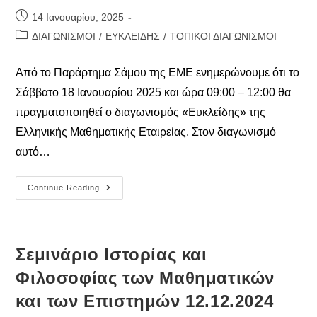
Post
14 Ιανουαρίου, 2025
published:
Post
ΔΙΑΓΩΝΙΣΜΟΙ
/
ΕΥΚΛΕΙΔΗΣ
/
ΤΟΠΙΚΟΙ ΔΙΑΓΩΝΙΣΜΟΙ
category:
Από το Παράρτημα Σάμου της ΕΜΕ ενημερώνουμε ότι το
Σάββατο 18 Ιανουαρίου 2025 και ώρα 09:00 – 12:00 θα
πραγματοποιηθεί ο διαγωνισμός «Ευκλείδης» της
Ελληνικής Μαθηματικής Εταιρείας. Στον διαγωνισμό
αυτό…
Διαγωνισμοί
Continue Reading
«Ευκλείδης»
Και
«Γιάννης
Ράλλης»
2025
Σεμινάριο Iστορίας και
Φιλοσοφίας των Μαθηματικών
και των Επιστημών 12.12.2024