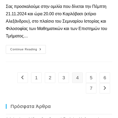
Σας προσκαλούμε στην ομιλία που δίνεται την Πέμπτη
21.11.2024 και ώρα 20.00 στο Καρλόβασι (κτίριο
Αλεξάνδρου), στο πλαίσιο του Σεμιναρίου Ιστορίας και
Φιλοσοφίας των Μαθηματικών και των Επιστημών του
Τμήματος…
Σεμινάριο
Continue Reading
Iστορίας
Και
Φιλοσοφίας
Των
Μαθηματικών
Και
Των
1
2
3
4
5
6
Go to the previous page
Επιστημών
21.11.2024
7
Go to th
Πρόσφατα Άρθρα