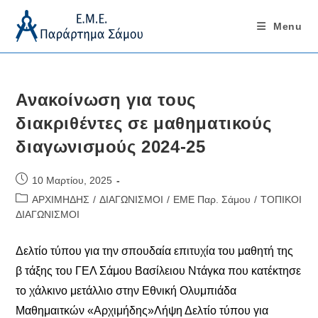
Menu
Skip
to
content
Ανακοίνωση για τους
διακριθέντες σε μαθηματικούς
διαγωνισμούς 2024-25
Post
10 Μαρτίου, 2025
published:
Post
ΑΡΧΙΜΗΔΗΣ
/
ΔΙΑΓΩΝΙΣΜΟΙ
/
ΕΜΕ Παρ. Σάμου
/
ΤΟΠΙΚΟΙ
category:
ΔΙΑΓΩΝΙΣΜΟΙ
Δελτίο τύπου για την σπουδαία επιτυχία του μαθητή της
β τάξης του ΓΕΛ Σάμου Βασίλειου Ντάγκα που κατέκτησε
το χάλκινο μετάλλιο στην Εθνική Ολυμπιάδα
Μαθημαιτκών «Αρχιμήδης»Λήψη Δελτίο τύπου για