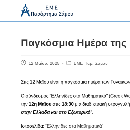
Skip
to
content
Παγκόσμια Ημέρα της 
Post
Post
12 Μαΐου, 2025
ΕΜΕ Παρ. Σάμου
published:
category:
Στις 12 Μαΐου είναι η παγκόσμια ημέρα των Γυναικώ
Ο σύνδεσμος “Ελληνίδες στα Μαθηματικά” (Greek Wom
την
12η Μαΐου
στις
18:30
μια διαδικτυακή στρογγυλή 
στην Ελλάδα και στο Εξωτερικό
“.
Ιστοσελίδα:
“Ελληνίδες στα Μαθηματικά”