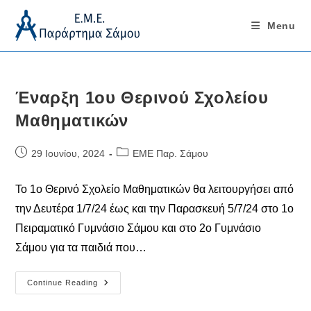
Menu
Skip
to
content
Έναρξη 1ου Θερινού Σχολείου
Μαθηματικών
Post
Post
29 Ιουνίου, 2024
ΕΜΕ Παρ. Σάμου
published:
category:
Το 1ο Θερινό Σχολείο Μαθηματικών θα λειτουργήσει από
την Δευτέρα 1/7/24 έως και την Παρασκευή 5/7/24 στο 1ο
Πειραματικό Γυμνάσιο Σάμου και στο 2ο Γυμνάσιο
Σάμου για τα παιδιά που…
Έναρξη
Continue Reading
1ου
Θερινού