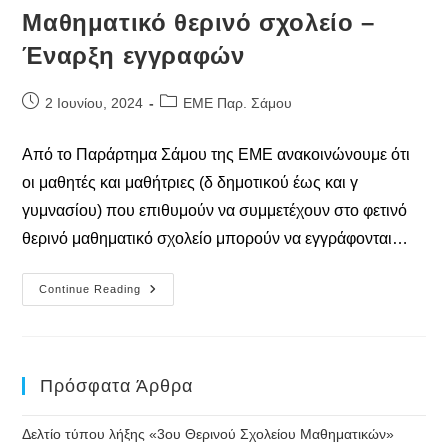
Μαθηματικό θερινό σχολείο –
Έναρξη εγγραφών
Post
Post
2 Ιουνίου, 2024
ΕΜΕ Παρ. Σάμου
published:
category:
Από το Παράρτημα Σάμου της ΕΜΕ ανακοινώνουμε ότι
οι μαθητές και μαθήτριες (δ δημοτικού έως και γ
γυμνασίου) που επιθυμούν να συμμετέχουν στο φετινό
θερινό μαθηματικό σχολείο μπορούν να εγγράφονται…
Μαθηματικό
Continue Reading
Θερινό
Σχολείο
–
Έναρξη
Εγγραφών
Πρόσφατα Άρθρα
Δελτίο τύπου λήξης «3ου Θερινού Σχολείου Μαθηματικών»